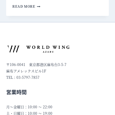
会
READ MORE
員
規
約
一
部
改
定
の
お
〒106-0041 東京都港区麻布台3-5-7
知
ら
麻布アメレックスビル1F
せ
TEL : 03-5797-7857
営業時間
月〜金曜日：10:00 〜 22:00
土・日曜日：10:00 〜 19:00