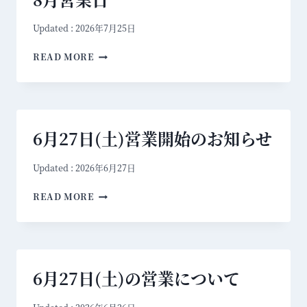
Updated :
2026年7月25日
8
READ MORE
月
営
業
日
6月27日(土)営業開始のお知らせ
Updated :
2026年6月27日
6
READ MORE
月
2
7
日
6月27日(土)の営業について
(
土
)