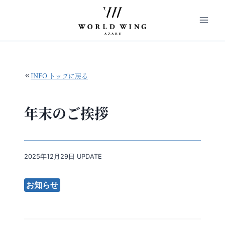
内
容
を
ス
キ
ッ
INFO トップに戻る
プ
年末のご挨拶
2025年12月29日 UPDATE
お知らせ