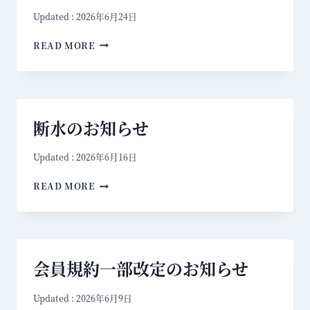
Updated :
2026年6月24日
7
READ MORE
月
営
業
日
断水のお知らせ
Updated :
2026年6月16日
断
READ MORE
水
の
お
知
会員規約一部改定のお知らせ
ら
せ
Updated :
2026年6月9日