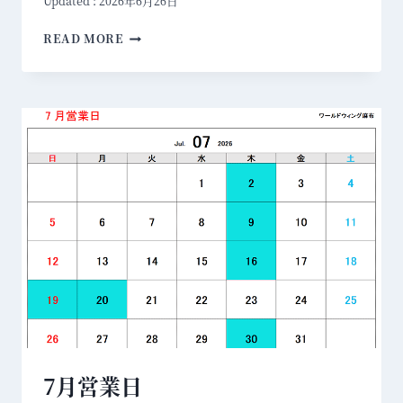
Updated :
2026年6月26日
営
6
業
READ MORE
月
開
2
始
7
の
日
お
(
知
土
ら
)
せ
の
営
業
に
つ
い
て
7月営業日