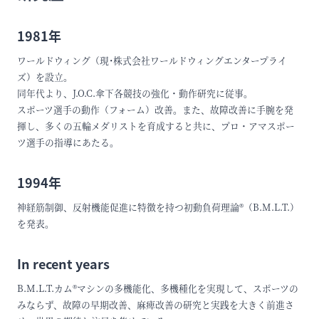
1981年
ワールドウィング（現･株式会社ワールドウィングエンタープライ
ズ）を設立。
同年代より、J.O.C.傘下各競技の強化・動作研究に従事。
スポーツ選手の動作（フォーム）改善。また、故障改善に手腕を発
揮し、多くの五輪メダリストを育成すると共に、プロ・アマスポー
ツ選手の指導にあたる。
1994年
神経筋制御、反射機能促進に特徴を持つ初動負荷理論®（B.M.L.T.）
を発表。
In recent years
B.M.L.T.カム®マシンの多機能化、多機種化を実現して、スポーツの
みならず、故障の早期改善、麻痺改善の研究と実践を大きく前進さ