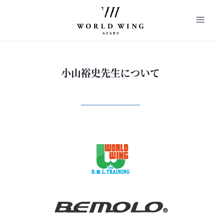
内
容
を
ス
キ
小山裕史先生について
ッ
プ